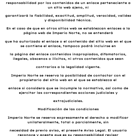
responsabilidad por los contenidos de un enlace perteneciente a
un sitio web ajeno, ni
garantizará la fiabilidad, exactitud, amplitud, veracidad, validez
y disponibilidad técnica.
En el caso de que en otros sitios web se establezcan enlaces a la
página web de Imperio Norte, no se entenderá
que ha autorizado el enlace o el contenido del sitio web en el que
se contiene el enlace, tampoco podrá incluirse en
la página del enlace contenidos inapropiados, difamatorios,
ilegales, obscenos o ilícitos, ni otros contenidos que sean
contrarios a la legalidad vigente.
Imperio Norte se reserva la posibilidad de contactar con el
propietario del sitio web en el que se establezca el
enlace si considera que se incumple la normativa, así como de
ejercitar las correspondientes acciones judiciales y
extrajudiciales.
Modificación de las condiciones
Imperio Norte se reserva expresamente el derecho a modificar
unilateralmente, total o parcialmente, sin
necesidad de previo aviso, el presente Aviso Legal. El usuario
reconoce y acepta que es su responsabilidad revisar