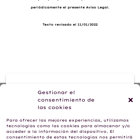
periódicamente el presente Aviso Legal.
Texto revisado el 11/01/2022
Contacte con nosotras
Gestionar el
ENVIAR EMAIL
consentimiento de
las cookies
Para ofrecer las mejores experiencias, utilizamos
tecnologías como las cookies para almacenar y/o
acceder a la información del dispositivo. El
Hablemos por WhatsApp
consentimiento de estas tecnologías nos permitirá
+34 623 28 62 24