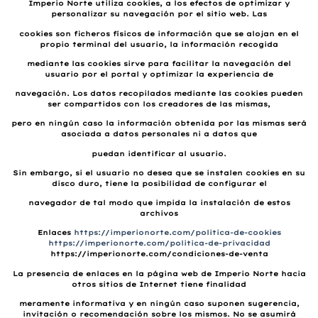
Imperio Norte utiliza cookies, a los efectos de optimizar y
personalizar su navegación por el sitio web. Las
cookies son ficheros físicos de información que se alojan en el
propio terminal del usuario, la información recogida
mediante las cookies sirve para facilitar la navegación del
usuario por el portal y optimizar la experiencia de
navegación. Los datos recopilados mediante las cookies pueden
ser compartidos con los creadores de las mismas,
pero en ningún caso la información obtenida por las mismas será
asociada a datos personales ni a datos que
puedan identificar al usuario.
Sin embargo, si el usuario no desea que se instalen cookies en su
disco duro, tiene la posibilidad de configurar el
navegador de tal modo que impida la instalación de estos
archivos
Enlaces
https://imperionorte.com/politica-de-cookies
https://imperionorte.com/politica-de-privacidad
https://imperionorte.com/condiciones-de-venta
La presencia de enlaces en la página web de Imperio Norte hacia
otros sitios de Internet tiene finalidad
meramente informativa y en ningún caso suponen sugerencia,
invitación o recomendación sobre los mismos. No se asumirá