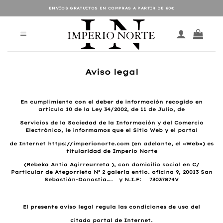
Saltar
ENVÍOS GRATUITOS EN COMPRAS A PARTIR DE 60€
al
contenido
Aviso legal
En cumplimiento con el deber de información recogido en
artículo 10 de la Ley 34/2002, de 11 de Julio, de
Servicios de la Sociedad de la Información y del Comercio
Electrónico, le informamos que el Sitio Web y el portal
de Internet https://imperionorte.com (en adelante, el «Web») es
titularidad de Imperio Norte
(Rebeka Antia Agirreurreta ), con domicilio social en C/
Particular de Ategorrieta Nº 2 galería entlo. oficina 9, 20013 San
Sebastián-Donostia…. y N.I.F: 73037874V
El presente aviso legal regula las condiciones de uso del
citado portal de Internet.