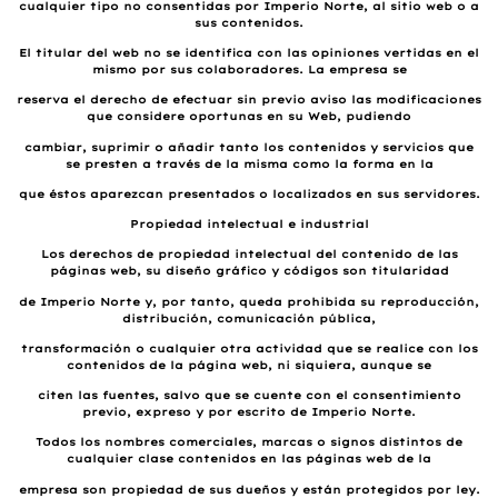
cualquier tipo no consentidas por Imperio Norte, al sitio web o a
sus contenidos.
El titular del web no se identifica con las opiniones vertidas en el
mismo por sus colaboradores. La empresa se
reserva el derecho de efectuar sin previo aviso las modificaciones
que considere oportunas en su Web, pudiendo
cambiar, suprimir o añadir tanto los contenidos y servicios que
se presten a través de la misma como la forma en la
que éstos aparezcan presentados o localizados en sus servidores.
Propiedad intelectual e industrial
Los derechos de propiedad intelectual del contenido de las
páginas web, su diseño gráfico y códigos son titularidad
de Imperio Norte y, por tanto, queda prohibida su reproducción,
distribución, comunicación pública,
transformación o cualquier otra actividad que se realice con los
contenidos de la página web, ni siquiera, aunque se
citen las fuentes, salvo que se cuente con el consentimiento
previo, expreso y por escrito de Imperio Norte.
Todos los nombres comerciales, marcas o signos distintos de
cualquier clase contenidos en las páginas web de la
empresa son propiedad de sus dueños y están protegidos por ley.