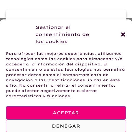
Contacte con nosotras
Gestionar el
ENVIAR EMAIL
consentimiento de
las cookies
Para ofrecer las mejores experiencias, utilizamos
tecnologías como las cookies para almacenar y/o
acceder a la información del dispositivo. El
Hablemos por WhatsApp
consentimiento de estas tecnologías nos permitirá
+34 623 28 62 24
procesar datos como el comportamiento de
navegación o las identificaciones únicas en este
sitio. No consentir o retirar el consentimiento,
puede afectar negativamente a ciertas
características y funciones.
AVISO LEGAL
POLÍTICA DE PRIVACIDAD
POLÍTICA DE COOKIES
ACEPTAR
CONDICIONES DE VENTA
DENEGAR