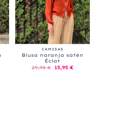
+
CAMISAS
n
Blusa naranja satén
Éclat
El
El
29,95
€
15,95
€
ecio
precio
precio
tual
original
actual
:
era:
es:
,95 €.
29,95 €.
15,95 €.