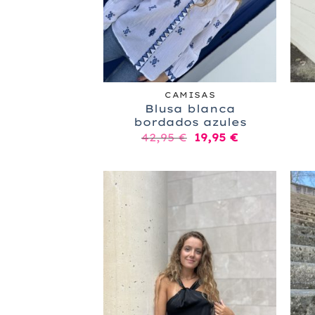
+
+
CAMISAS
Blusa blanca
bordados azules
El
El
42,95
€
19,95
€
precio
precio
original
actual
era:
es:
42,95 €.
19,95 €.