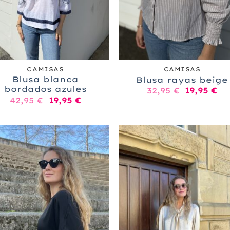
+
CAMISAS
CAMISAS
Blusa blanca
Blusa rayas beige
bordados azules
El
El
32,95
€
19,95
€
precio
pr
El
El
42,95
€
19,95
€
original
ac
precio
precio
era:
es
original
actual
32,95 €.
19
era:
es:
42,95 €.
19,95 €.