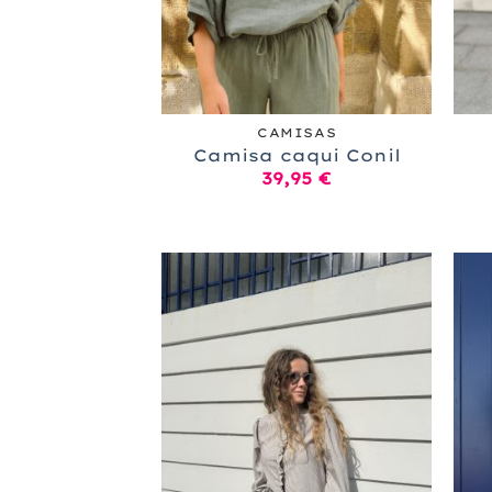
+
+
CAMISAS
Camisa caqui Conil
39,95
€