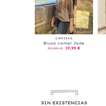
+
+
CAMISAS
Blusa camel Jade
El
El
32,50
€
19,95
€
precio
precio
original
actual
era:
es:
32,50 €.
19,95 €.
SIN EXISTENCIAS