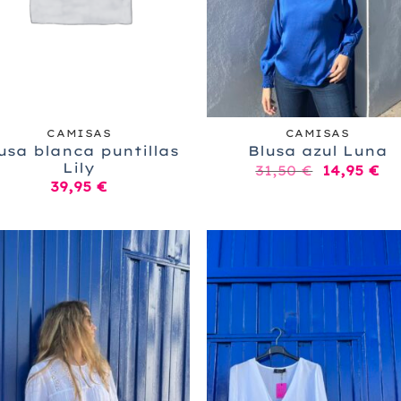
+
CAMISAS
CAMISAS
usa blanca puntillas
Blusa azul Luna
Lily
El
El
31,50
€
14,95
€
precio
pr
39,95
€
original
ac
era:
es
31,50 €.
14