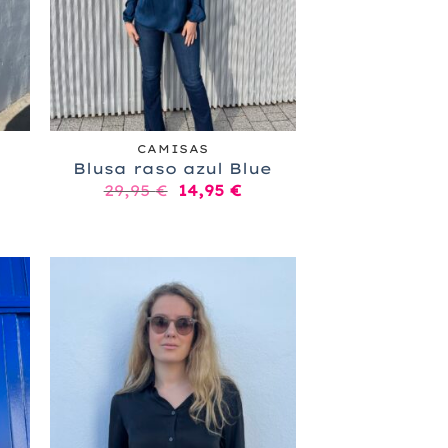
+
CAMISAS
Blusa raso azul Blue
El
El
29,95
€
14,95
€
ecio
precio
precio
tual
original
actual
:
era:
es:
,95 €.
29,95 €.
14,95 €.