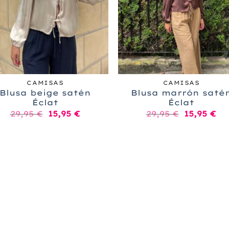
+
CAMISAS
CAMISAS
Blusa beige satén
Blusa marrón saté
Éclat
Éclat
El
El
El
El
29,95
€
15,95
€
29,95
€
15,95
€
precio
precio
precio
pr
original
actual
original
ac
era:
es:
era:
es
29,95 €.
15,95 €.
29,95 €.
15