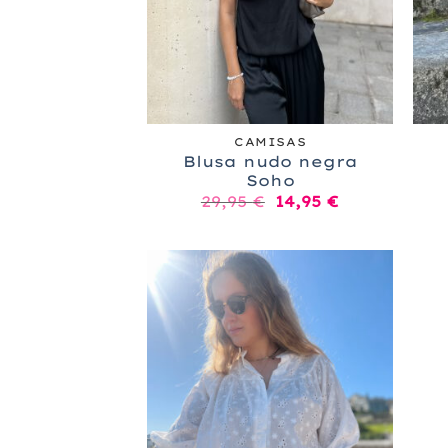
+
+
CAMISAS
Blusa nudo negra
Soho
El
El
29,95
€
14,95
€
precio
precio
original
actual
era:
es:
29,95 €.
14,95 €.