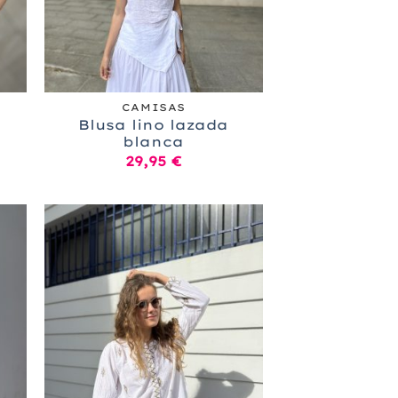
+
CAMISAS
Blusa lino lazada
blanca
29,95
€