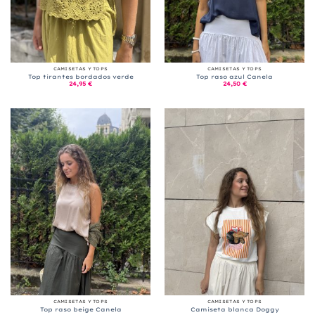
CAMISETAS Y TOPS
CAMISETAS Y TOPS
Top tirantes bordados verde
Top raso azul Canela
24,95
€
24,50
€
CAMISETAS Y TOPS
CAMISETAS Y TOPS
Top raso beige Canela
Camiseta blanca Doggy