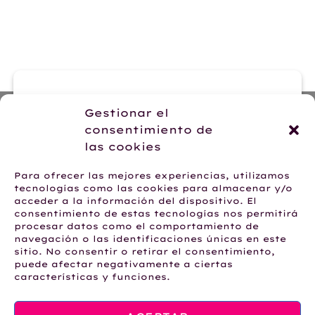
era:
es:
era:
es:
35,95 €.
19,95 €.
26,50 €.
19,95 €.
Contacte con nosotras
Gestionar el
ENVIAR EMAIL
consentimiento de
las cookies
Para ofrecer las mejores experiencias, utilizamos
tecnologías como las cookies para almacenar y/o
acceder a la información del dispositivo. El
Hablemos por WhatsApp
consentimiento de estas tecnologías nos permitirá
+34 623 28 62 24
procesar datos como el comportamiento de
navegación o las identificaciones únicas en este
sitio. No consentir o retirar el consentimiento,
puede afectar negativamente a ciertas
características y funciones.
AVISO LEGAL
POLÍTICA DE PRIVACIDAD
POLÍTICA DE COOKIES