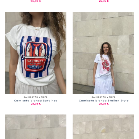
24,50
€
25,95
€
CAMISETAS Y TOPS
CAMISETAS Y TOPS
Camiseta blanca Sardines
Camiseta blanca Italian Style
25,95
€
25,95
€