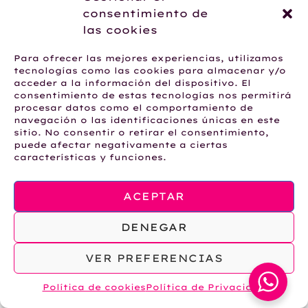
consentimiento de
las cookies
Para ofrecer las mejores experiencias, utilizamos
tecnologías como las cookies para almacenar y/o
acceder a la información del dispositivo. El
consentimiento de estas tecnologías nos permitirá
procesar datos como el comportamiento de
navegación o las identificaciones únicas en este
sitio. No consentir o retirar el consentimiento,
puede afectar negativamente a ciertas
características y funciones.
ACEPTAR
COMPLEMENTOS
COMPLEMENTOS
Bolso piel granate Desert
Bolso piel taupe Desert
El
El
El
El
34,95
€
24,95
€
34,95
€
24,95
€
precio
precio
precio
precio
DENEGAR
original
actual
original
actual
era:
es:
era:
es:
34,95 €.
24,95 €.
34,95 €.
24,95 €.
VER PREFERENCIAS
Política de cookies
Política de Privacidad