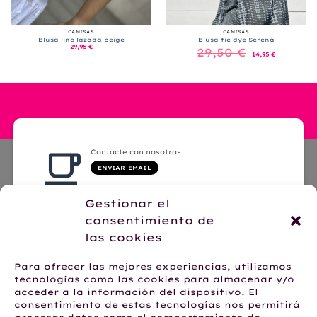
CAMISAS
CAMISAS
Blusa lino lazada beige
Blusa tie dye Serena
El
El
29,95
€
29,50
€
precio
precio
14,95
€
original
actual
era:
es:
29,50 €.
14,95 €.
Contacte con nosotras
ENVIAR EMAIL
Gestionar el
consentimiento de
las cookies
Hablemos por WhatsApp
Para ofrecer las mejores experiencias, utilizamos
+34 623 28 62 24
tecnologías como las cookies para almacenar y/o
acceder a la información del dispositivo. El
consentimiento de estas tecnologías nos permitirá