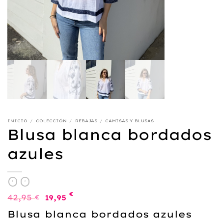
INICIO
/
COLECCIÓN
/
REBAJAS
/
CAMISAS Y BLUSAS
Blusa blanca bordados
azules
El
El
€
42,95
€
19,95
precio
precio
original
actual
Blusa blanca bordados azules
era:
es: