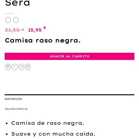
Sera
El
El
€
31,50
€
15,95
precio
precio
original
actual
Camisa raso negra.
era:
es:
31,50 €.
15,95 €.
AÑADIR AL CARRITO
DESCRIPCIÓN
VALORACIONES (0)
Camisa de raso negra.
Suave y con mucha caída.