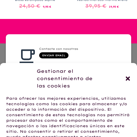
Blusa estampada Sophie
Vestido midi azul marino Arena
El
El
El
El
24,50
€
39,95
€
precio
precio
precio
precio
9,95
€
19,95
€
original
actual
original
actual
era:
es:
era:
es:
24,50 €.
9,95 €.
39,95 €.
19,95 €.
Contacte con nosotras
ENVIAR EMAIL
Gestionar el
consentimiento de
las cookies
Hablemos por WhatsApp
Para ofrecer las mejores experiencias, utilizamos
+34 623 28 62 24
tecnologías como las cookies para almacenar y/o
acceder a la información del dispositivo. El
consentimiento de estas tecnologías nos permitirá
procesar datos como el comportamiento de
navegación o las identificaciones únicas en este
sitio. No consentir o retirar el consentimiento,
AVISO LEGAL
POLÍTICA DE PRIVACIDAD
POLÍTICA DE COOKIES
puede afectar negativamente a ciertas